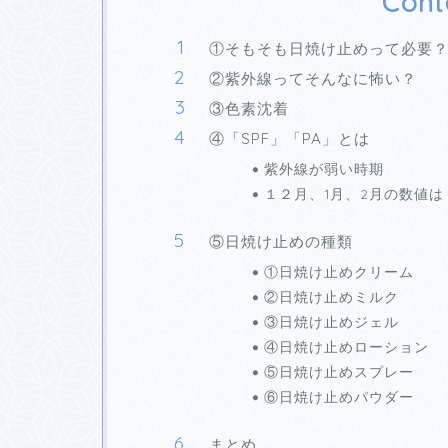
Cont
①そもそも日焼け止めって必要
②紫外線ってそんなに怖い？
③色素沈着
④「SPF」「PA」とは
紫外線が弱い時期
１２月、1月、2月の数値は
⑤日焼け止めの種類
①日焼け止めクリーム
②日焼け止めミルク
③日焼け止めジェル
④日焼け止めローション
⑤日焼け止めスプレー
⑥日焼け止めパウダー
まとめ