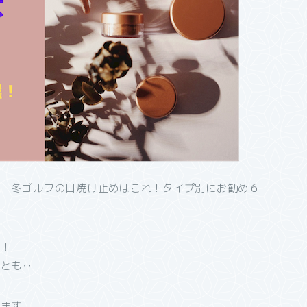
ー 冬ゴルフの日焼け止めはこれ！タイプ別にお勧め６
フ！
ことも‥
きます。