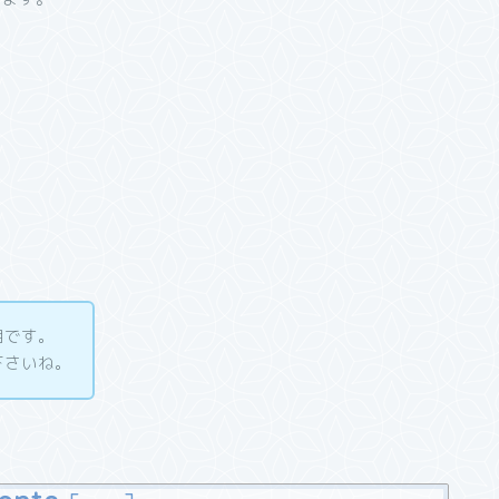
て
。
明です。
下さいね。