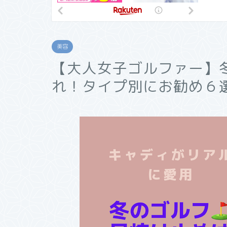
美容
【大人女子ゴルファー】
れ！タイプ別にお勧め６