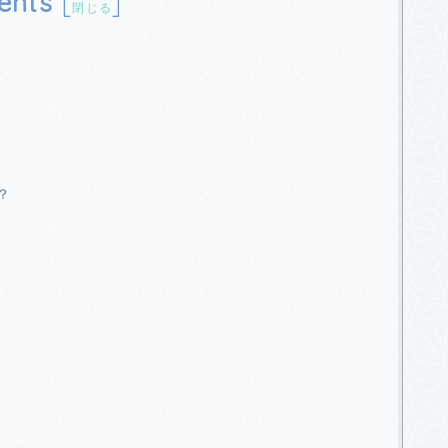
ents
[
]
閉じる
？
？