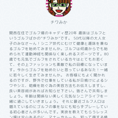
チワみか
関西在住でゴルフ場のキャディ歴20年 趣味はゴルフと
いうゴルフばかの”チワみか”です。 50代以降の大人女
子のみなさ〜ん！シニア世代にむけて健康と趣味を兼ね
るゴルフを始めてみませんか。ゴルフは何歳からでも始
められて運動神経も関係なく楽しめるスポーツです。80
歳でも元気でゴルフをされている方々はとてもお若く
て、その上ファッションも素敵で私の目標になっていま
す。今からゴルフを始めたいと思っているあなた！一緒
に若々しく生きてみませんか。 お客様にもよく聞かれ
るのですが、野外で仕事をしている私が日焼けによるシ
ワやシミ、乾燥を防ぐ為の美容方法もお伝えしますし、
良い美容術があればお知らせ下さい。皆さんで共有しま
しょう。年齢は関係ない美しく元気なシニアライフを一
緒に過ごしていきましょう。 それに最近ゴルフ人口は
増えているのにゴルフの事をなにも知らずプレーしてい
る初心者さんが多いんです。実技を教えてもらうレッス
ン場は沢山あるのに、マナーやルール、知って得する情