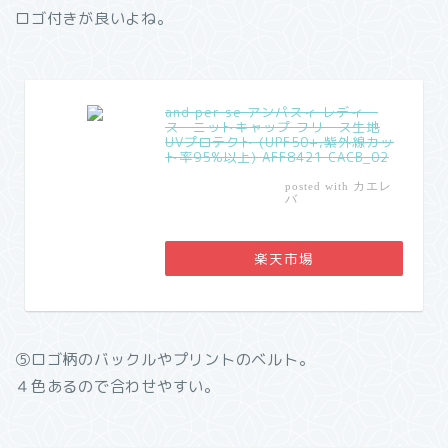
ロゴ付きが良いよね。
and per se アンパスィ レディー
ス ニットキャップ フリース生地
UVプロテクト (UPF50+,紫外線カッ
ト率95%以上) AFF8421 CACB_02
カエレ
posted with
バ
楽天市場
⑤ロゴ柄のバックルやプリントのベルト。
４色あるので合わせやすい。