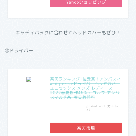
Yahooショッピング
キャディバックに合わせてヘッドカバーもぜひ！
⑯ドライバー
楽天ランキング1位受賞！アンパスィ
and per seドライバーヘッドカバー
ユニセックス メンズ レディース
2022春夏新作460cc ゴルフ アンパ
スィあす楽_翌日着荷可
カエレ
posted with
バ
楽天市場