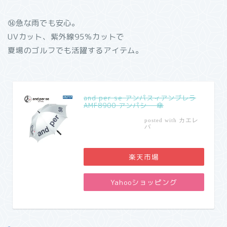
⑭急な雨でも安心。
UVカット、紫外線95％カットで
夏場のゴルフでも活躍するアイテム。
and per se アンパスィアンブレラ
AMF8900 アンパシー 傘
カエレ
posted with
バ
楽天市場
Yahooショッピング