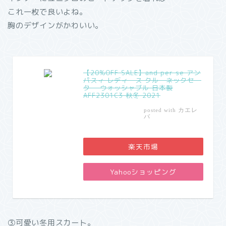
これ一枚で良いよね。
胸のデザインがかわいい。
【20%OFF SALE】and per se アン
パスィ レディース クルーネックセー
ター ウォッシャブル 日本製
AFF2301C3 秋冬 2021
カエレ
posted with
バ
楽天市場
Yahooショッピング
③可愛い冬用スカート。