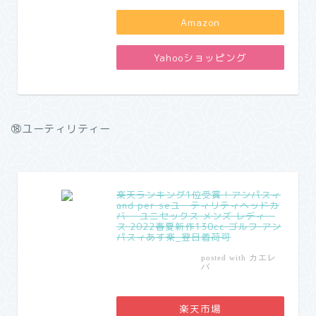
Amazon
Yahooショッピング
⑱ユーティリティー
楽天ランキング1位受賞！アンパスィ
and per seユーティリティヘッドカ
バー ユニセックス メンズ レディー
ス 2022春夏新作130cc ゴルフ アン
パスィあす楽_翌日着荷可
カエレ
posted with
バ
楽天市場