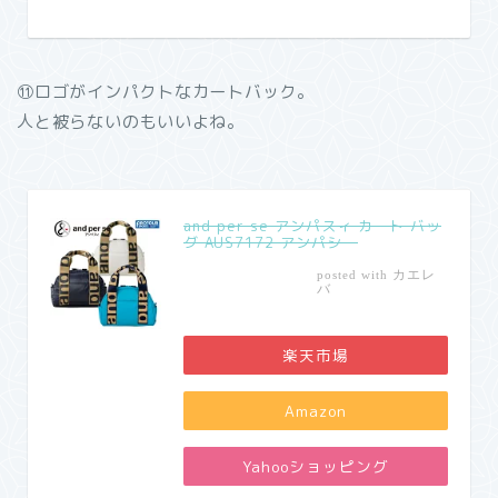
⑪ロゴがインパクトなカートバック。
人と被らないのもいいよね。
and per se アンパスィ カート バッ
グ AUS7172 アンパシー
カエレ
posted with
バ
楽天市場
Amazon
Yahooショッピング