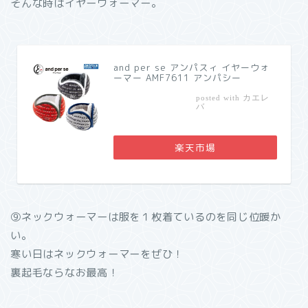
そんな時はイヤーウォーマー。
and per se アンパスィ イヤーウォ
ーマー AMF7611 アンパシー
カエレ
posted with
バ
楽天市場
⑨ネックウォーマーは服を１枚着ているのを同じ位暖か
い。
寒い日はネックウォーマーをぜひ！
裏起毛ならなお最高！