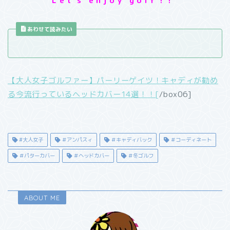
L e t’ s e n j o y g o l f ！！
あわせて読みたい
【大人女子ゴルファー】パーリーゲイツ！キャディが勧め
る今流行っているヘッドカバー14選！！[
/box06]
#大人女子
＃アンパスィ
＃キャディバック
＃コーディネート
＃パターカバー
＃ヘッドカバー
＃冬ゴルフ
ABOUT ME