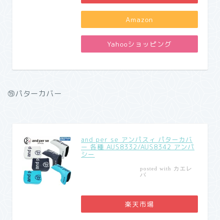
Amazon
Yahooショッピング
⑲パターカバー
and per se アンパスィ パターカバ
ー 各種 AUS8332/AUS8342 アンパ
シー
カエレ
posted with
バ
楽天市場