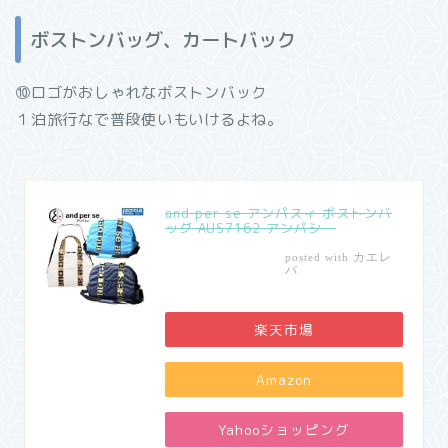
ボストンバッグ、カートバック
⑩ロゴがおしゃれなボストンバック
１泊旅行なで普段使いもいけるよね。
and per se アンパスィ ボストンバ
ッグ AUS7162 アンパシー
カエレ
posted with
バ
楽天市場
Amazon
Yahooショッピング