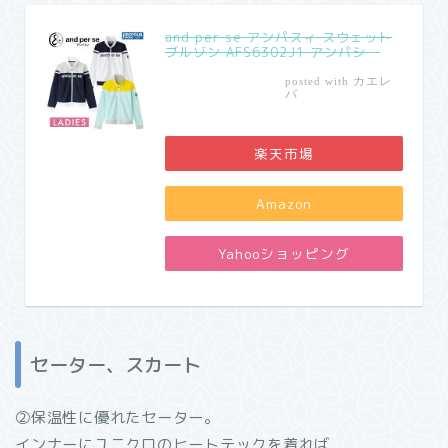
and per se アンパスィ スウェット
ブルゾン AFS6302J1 アンパシー
カエレ
posted with
バ
楽天市場
Amazon
Yahooショッピング
セーター、スカート
②保温性に優れたセーター。
インナーにユニクロのヒートテックを着れば