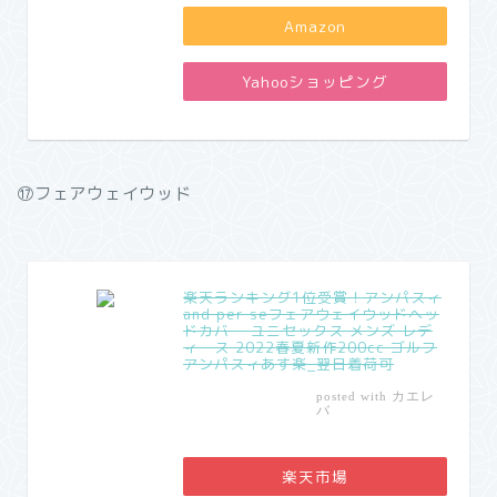
Amazon
Yahooショッピング
⑰フェアウェイウッド
楽天ランキング1位受賞！アンパスィ
and per seフェアウェイウッドヘッ
ドカバー ユニセックス メンズ レデ
ィース 2022春夏新作200cc ゴルフ
アンパスィあす楽_翌日着荷可
カエレ
posted with
バ
楽天市場