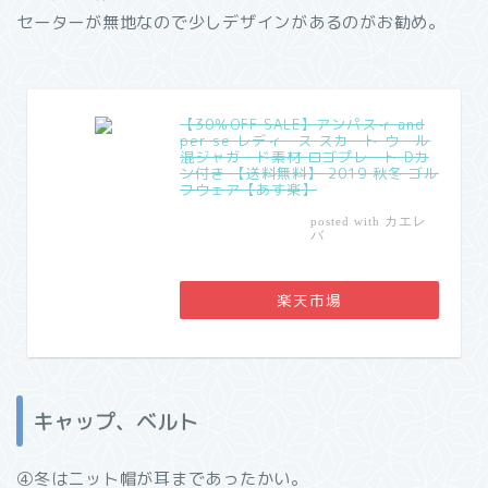
セーターが無地なので少しデザインがあるのがお勧め。
【30％OFF SALE】アンパスィ and
per se レディース スカート ウール
混ジャガード素材 ロゴプレート Dカ
ン付き 【送料無料】 2019 秋冬 ゴル
フウェア【あす楽】
カエレ
posted with
バ
楽天市場
キャップ、ベルト
④冬はニット帽が耳まであったかい。