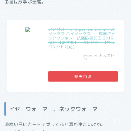
冬場は厚手が最高。
アンパスィ and per se レディース
ソックス ハイソックス 厚底パイ
ルクッション 抗菌防臭加工 2019
秋冬 【あす楽】【送料無料】【ゆう
パケット対応】
カエレ
posted with
バ
楽天市場
イヤーウォーマー、ネックウォーマー
⑧寒い日にカートに乗ってると耳が冷たいよね。