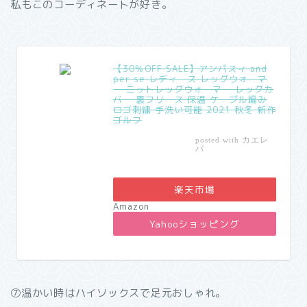
私もこのコーディネートが好き。
【30％OFF SALE】アンパスィ and
per se レディース レッグウォーマ
ー ニットレッグウォーマー レッグカ
バー 裏フリース 保温 ケーブル編み
ロゴ刺繍 手洗い可能 2021 秋冬 新作
ゴルフ
カエレ
posted with
バ
楽天市場
Amazon
Yahooショッピング
⑦温かい時はハイソックスで足元おしゃれ。