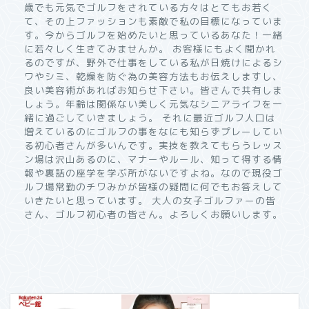
歳でも元気でゴルフをされている方々はとてもお若く
て、その上ファッションも素敵で私の目標になっていま
す。今からゴルフを始めたいと思っているあなた！一緒
に若々しく生きてみませんか。 お客様にもよく聞かれ
るのですが、野外で仕事をしている私が日焼けによるシ
ワやシミ、乾燥を防ぐ為の美容方法もお伝えしますし、
良い美容術があればお知らせ下さい。皆さんで共有しま
しょう。年齢は関係ない美しく元気なシニアライフを一
緒に過ごしていきましょう。 それに最近ゴルフ人口は
増えているのにゴルフの事をなにも知らずプレーしてい
る初心者さんが多いんです。実技を教えてもらうレッス
ン場は沢山あるのに、マナーやルール、知って得する情
報や裏話の座学を学ぶ所がないですよね。なので現役ゴ
ルフ場常勤のチワみかが皆様の疑問に何でもお答えして
いきたいと思っています。 大人の女子ゴルファーの皆
さん、ゴルフ初心者の皆さん。よろしくお願いします。