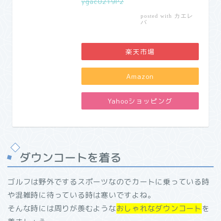
ygac0219P2
カエレ
posted with
バ
楽天市場
Amazon
Yahooショッピング
ダウンコートを着る
ゴルフは野外でするスポーツなのでカートに乗っている時
や混雑時に待っている時は寒いですよね。
そんな時には周りが羨むような
おしゃれなダウンコート
を