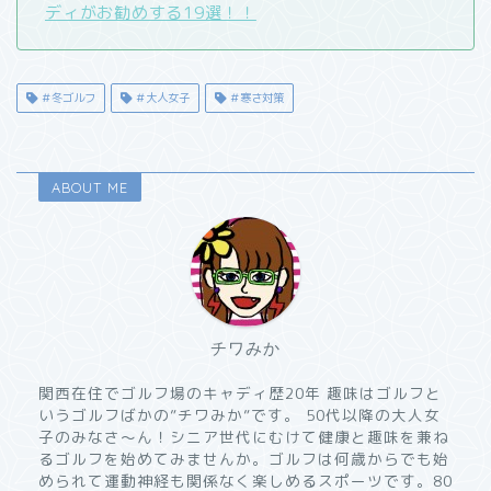
ディがお勧めする19選！！
＃冬ゴルフ
＃大人女子
＃寒さ対策
ABOUT ME
チワみか
関西在住でゴルフ場のキャディ歴20年 趣味はゴルフと
いうゴルフばかの”チワみか”です。 50代以降の大人女
子のみなさ〜ん！シニア世代にむけて健康と趣味を兼ね
るゴルフを始めてみませんか。ゴルフは何歳からでも始
められて運動神経も関係なく楽しめるスポーツです。80