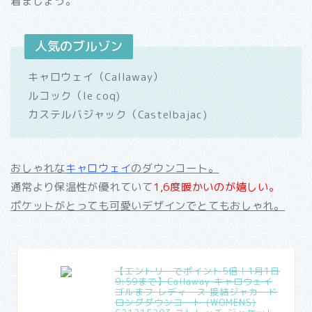
着ましょう。
人気のブルゾン
キャロウェイ（Callaway）
ルコック（le coq)
カステルバジャック（Castelbajac)
おしゃれな
キャロウェイ
のダウンコート。
通常より保温性が優れていて
1,6度暖かいのが嬉しい。
ポケットがとっても可愛いデザインでとてもおしゃれ。
【エントリーでポイント5倍！1月1日
9:59まで】Callaway キャロウェイ
ゴルまフ レディース 接結ジャカード
ロングダウンコート (WOMENS)