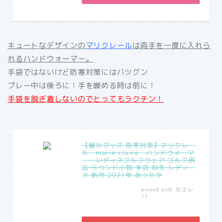
キュートなデザインの
マリクレール
は両手を一度に入れら
れるハンドウォーマー。
手袋ではないけど防寒対策にはバツグン
プレー中は後ろに！手を暖める時は前に！
手袋を脱ぎ着しないのでとってもラクチン！
【暖かグッズ 防寒対策】マリクレー
ル marie claire ハンドウォーマ
ー レディスゴルフウェア ゴルフ用
品 ラウンド小物 手袋 秋冬 レディー
ス 新作 2021年 あったか
カエレ
posted with
バ