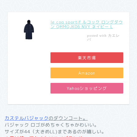
le coq sportif ルコック ロングダウ
ン QMMQJK06 NVY ネイビー L
カエレ
posted with
バ
楽天市場
Amazon
Yahooショッピング
カステルバジャック
のダウンコート。
バジャック ロゴがめちゃくちゃかわいい。
サイズが44（大きめLL)まであるのが嬉しい。