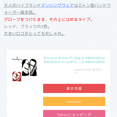
大人のハイブランド
マンシングウェア
はミトン型ハンドウ
ォーマー両手用。
グローブをつけたまま、その上にはめるタイプ。
レッド、ブラックの2色。
大きいロゴがとってもおしゃれ。
マンシングウェア ゴルフ ENVOYビッ
グロゴミトン レディース MECSJD50
カエレ
posted with
バ
楽天市場
Amazon
Yahooショッピング