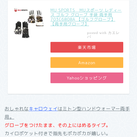
MU SPORTS MUスポーツ レディー
ス ゴルフ グローブ 手袋 両手用
703C6808A 【ゴルフグローブ】
【両手用グローブ】
カエレ
posted with
バ
楽天市場
Amazon
Yahooショッピング
おしゃれな
キャロウェイ
はミトン型ハンドウォーマー両手
用。
グローブをつけたまま、その上にはめるタイプ。
カイロポケット付きで指先もポカポカが嬉しい。