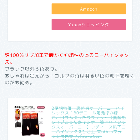
Amazon
Yahooショッピング
綿100％リブ加工で暖かく伸縮性のあるニーハイソック
ス。
ブラック以外６色あり。
おしゃれは足元から！
ゴルフの時は明るい色の靴下を履く
のがお勧め。
2足組特価！裏起毛オーバーニーハイ
ソックス 160デニール足元ぽかぽ
か、口ゴムゆったりフィット【裏起毛
タイプあったかインナー膝上ハイソッ
クスオーバーニー】レディース靴下ニ
ーハイソックスひざ上 丈60cmブラ
ック黒色サイズ22-25cm