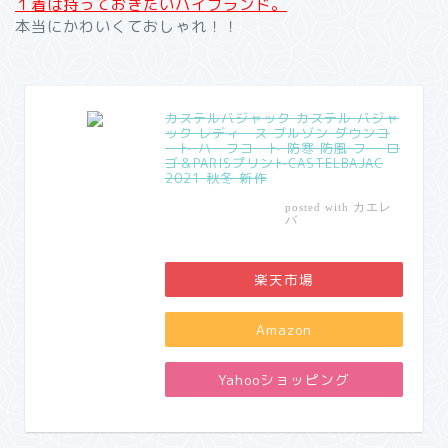
１着は持っておきたいハイブランド。
本当にかわいくておしゃれ！！
カステルバジャック カステル バジャ
ック レディース ブルゾン ダウンコ
ート ハーフコート 防寒 防風 フー ロ
ゴ＆PARISプリントCASTELBAJAC
2021 秋冬 新作
カエレ
posted with
バ
楽天市場
Amazon
Yahooショッピング