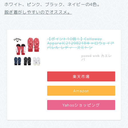
ホワイト、ピンク、ブラック、ネイビーの4色。
脱ぎ着がしやすいのでオススメ。
【ポイント10倍！】Callaway
ApparelC21298218キャロウェイア
パレル レディースミトン
カエレ
posted with
バ
楽天市場
Amazon
Yahooショッピング