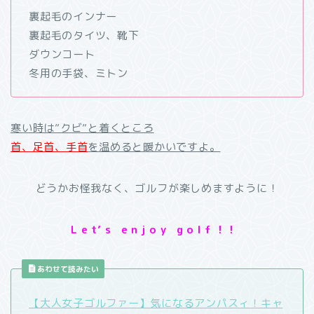
裏起毛のインナー
裏起毛のタイツ、靴下
ダウンコート
冬用の手袋、ミトン
寒い時は”クビ”と着くところ
首、足首、手首
を温めると暖かいですよ。
どうかお怪我なく、ゴルフが楽しめますように！
L e t’ s e n j o y g o l f ！！
あわせて読みたい
【大人女子ゴルファー】気になるアンパスィ！キャ