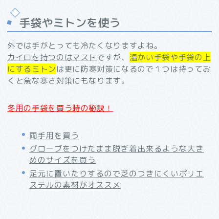
手袋やミトンを使う
外では手がとっても冷たくなりますよね。
カイロを持つのはマスト
ですが、
温かい手袋や手袋の上
にするミトン
は更に防寒対策になるので１つは持ってお
くと急な寒さ対策にもなります。
冬用の手袋を買う時の秘訣！
両手用を買う
グローブをつけたまま脱ぎ着出来るような大き
めのサイズを買う
足元に置いたりするので芝のつきにくいポリエ
ステルの素材がオススメ