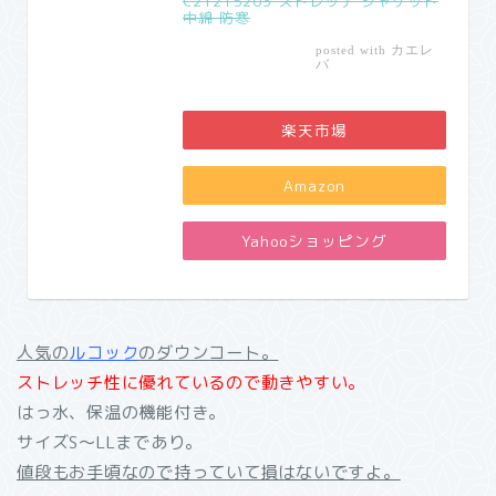
C21215203 ストレッチ ジャケット
中綿 防寒
カエレ
posted with
バ
楽天市場
Amazon
Yahooショッピング
人気の
ルコック
のダウンコート。
ストレッチ性に優れているので動きやすい。
はっ水、保温の機能付き。
サイズS〜LLまであり。
値段もお手頃なので持っていて損はないですよ。