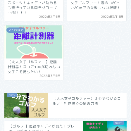
スポーツ！キャディが勧める
女子ゴルファー！春の10℃〜
今流行っている両手グローブ
25℃までの失敗しない服装！
11選！！！
2022年2月4日
2022年3月11日
ファッション
【大人女子ゴルファー】距離
計測器！スコア100が切れない
女子こそ持ちたい！
2022年3月5日
【大人女子ゴルファー】３分でわかるゴ
ルフ！打球場での練習方法
【ゴルフ 】現役キャディが見た！プレー