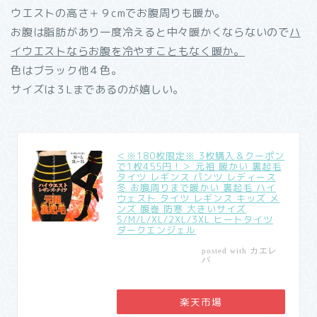
ウエストの高さ＋９cmでお腹周りも暖か。
お腹は脂肪があり一度冷えると中々暖かくならないので
ハ
イウエストならお腹を冷やすこともなく暖か。
色はブラック他４色。
サイズは３Lまであるのが嬉しい。
＜※180枚限定※ 3枚購入＆クーポン
で1枚455円！＞ 元祖 暖かい 裏起毛
タイツ レギンス パンツ レディース
冬 お腹周りまで暖かい 裏起毛 ハイ
ウェスト タイツ レギンス キッズ メ
ンズ 腹巻 防寒 大きいサイズ
S/M/L/XL/2XL/3XL ヒートタイツ
ダークエンジェル
カエレ
posted with
バ
楽天市場